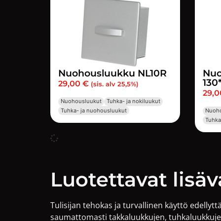
Nuohousluukku NL10R
Nuo
130
29,00
€
(sis. alv 25,5%)
29,
Nuohousluukut
Tuhka- ja nokiluukut
Tuhka- ja nuohousluukut
Nuoho
Tuhka
Luotettavat lisäv
Tulisijan tehokas ja turvallinen käyttö edellyt
saumattomasti takkaluukkujen, tuhkaluukkuje