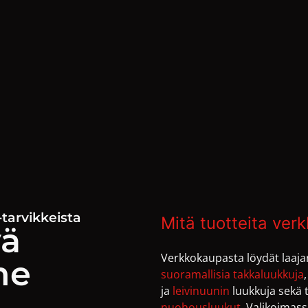
-tarvikkeista
Mitä tuotteita ver
yä
Verkkokaupasta löydät laajan
me
suoramallisia takkaluukkuja
ja
leivinuunin
luukkuja sekä 
nuohousluukut
. Valikoimas