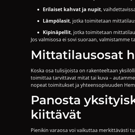
Erilaiset kahvat ja nupit
, vaihdettavis
Lämpölasit
, jotka toimitetaan mittatila
Kipinäpellit
, jotka toimitetaan mittatila
Jos valmisosa ei sovi suoraan, valmistamme ta
Mittatilausosat 
Koska osa tulisijoista on rakenteeltaan yksilö
toimittaa tarvittavat mitat tai kuva – autamm
nopeat toimitukset ja yhteensopivuuden Hemp
Panosta yksityisk
kiittävät
Pienikin varaosa voi vaikuttaa merkittävästi tu