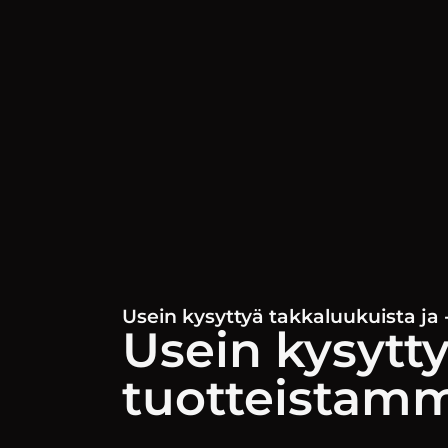
Usein kysyttyä takkaluukuista ja 
Usein kysytt
tuotteistam