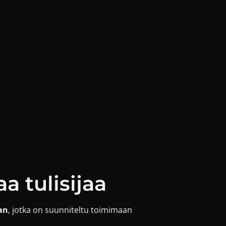
a tulisijaa
aan
, jotka on suunniteltu toimimaan