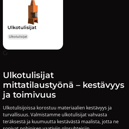
Ulkotulisijat
Ulkotulisijat
Ulkotulisijat
mittatilaustyönä – kestävyys
ja toimivuus
Ulkotulisijoissa korostuu materiaalien kestävyys ja
turvallisuus. Valmistamme ulkotulisijat vahvasta
teräksestä ja kuumuutta kestävästä maalista, jotta ne
sopivat pohjoisen vaativiin olosuhteisiin.