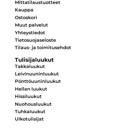
Mittatilaustuotteet
Kauppa
Ostoskori
Muut palvelut
Yhteystiedot
Tietosuojaseloste
Tilaus- ja toimitusehdot
Tulisijaluukut
Takkaluukut
Leivinuuninluukut
Pönttöuuninluukut
Hellan luukut
Hissiluukut
Nuohousluukut
Tuhkaluukut
Ulkotulisijat