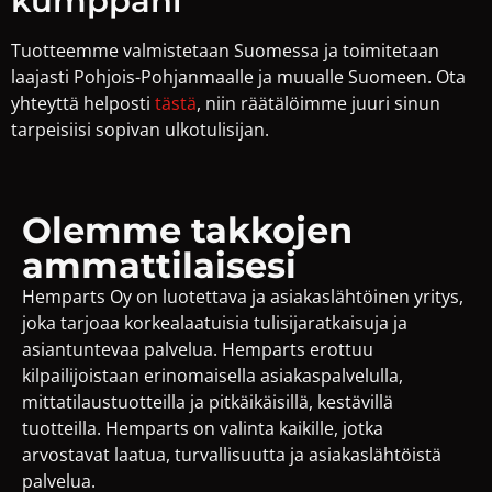
kumppani
Tuotteemme valmistetaan Suomessa ja toimitetaan
laajasti Pohjois-Pohjanmaalle ja muualle Suomeen. Ota
yhteyttä helposti
tästä
, niin räätälöimme juuri sinun
tarpeisiisi sopivan ulkotulisijan.
Olemme takkojen
ammattilaisesi
Hemparts Oy on luotettava ja asiakaslähtöinen yritys,
joka tarjoaa korkealaatuisia tulisijaratkaisuja ja
asiantuntevaa palvelua. Hemparts erottuu
kilpailijoistaan erinomaisella asiakaspalvelulla,
mittatilaustuotteilla ja pitkäikäisillä, kestävillä
tuotteilla. Hemparts on valinta kaikille, jotka
arvostavat laatua, turvallisuutta ja asiakaslähtöistä
palvelua.