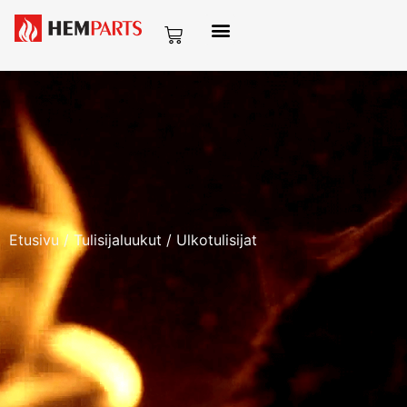
Etusivu
/
Tulisijaluukut
/ Ulkotulisijat