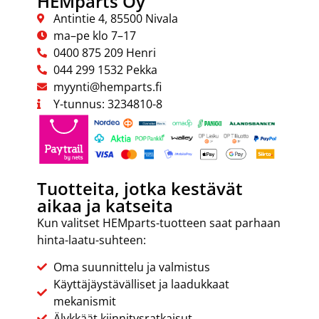
HEMparts Oy
Antintie 4, 85500 Nivala
ma–pe klo 7–17
0400 875 209 Henri
044 299 1532 Pekka
myynti@hemparts.fi
Y-tunnus: 3234810-8
Tuotteita, jotka kestävät
aikaa ja katseita
Kun valitset HEMparts-tuotteen saat parhaan
hinta-laatu-suhteen:
Oma suunnittelu ja valmistus
Käyttäjäystävälliset ja laadukkaat
mekanismit
Älykkäät kiinnitysratkaisut