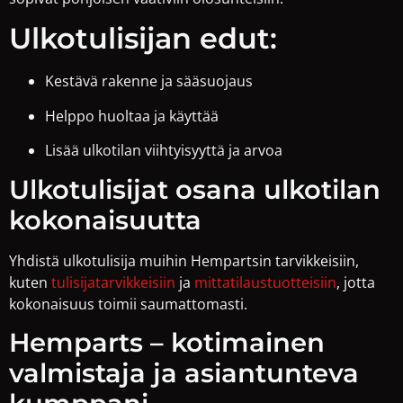
Ulkotulisijan edut:
Kestävä rakenne ja sääsuojaus
Helppo huoltaa ja käyttää
Lisää ulkotilan viihtyisyyttä ja arvoa
Ulkotulisijat osana ulkotilan
kokonaisuutta
Yhdistä ulkotulisija muihin Hempartsin tarvikkeisiin,
kuten
tulisijatarvikkeisiin
ja
mittatilaustuotteisiin
, jotta
kokonaisuus toimii saumattomasti.
Hemparts – kotimainen
valmistaja ja asiantunteva