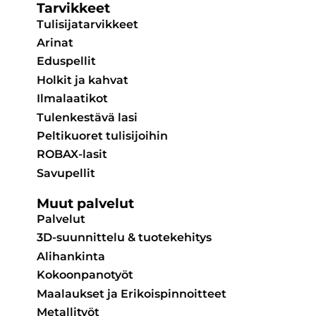
Tarvikkeet
Tulisijatarvikkeet
Arinat
Eduspellit
Holkit ja kahvat
Ilmalaatikot
Tulenkestävä lasi
Peltikuoret tulisijoihin
ROBAX-lasit
Savupellit
Muut palvelut
Palvelut
3D-suunnittelu & tuotekehitys
Alihankinta
Kokoonpanotyöt
Maalaukset ja Erikoispinnoitteet
Metallityöt