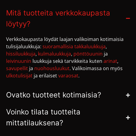
Mitä tuotteita verkkokaupasta
löytyy?
Verkkokaupasta löydät laajan valikoiman kotimaisia
tulisijaluukkuja:
suoramallisia takkaluukkuja
,
hissiluukkuja
,
kulmaluukkuja
,
pönttöuunin
ja
leivinuunin
luukkuja sekä tarvikkeita kuten
arinat
,
savupellit
ja
nuohousluukut
. Valikoimassa on myös
ulkotulisijat
ja erilaiset
varaosat
.
Ovatko tuotteet kotimaisia?
Voinko tilata tuotteita
mittatilauksena?