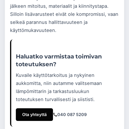
jälkeen mitoitus, materiaalit ja kiinnitystapa.
Silloin lisävarusteet eivät ole kompromissi, vaan
selkeä parannus hallittavuuteen ja
käyttömukavuuteen.
Haluatko varmistaa toimivan
toteutuksen?
Kuvaile käyttötarkoitus ja nykyinen
aukkomitta, niin autamme valitsemaan
lämpömittarin ja tarkastusluukun
toteutuksen turvallisesti ja siististi.
Ota yhteyttä
040 087 5209