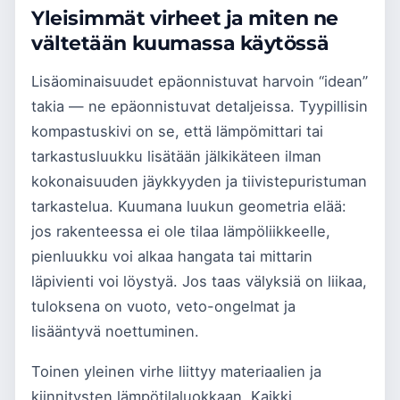
Yleisimmät virheet ja miten ne
vältetään kuumassa käytössä
Lisäominaisuudet epäonnistuvat harvoin “idean”
takia — ne epäonnistuvat detaljeissa. Tyypillisin
kompastuskivi on se, että lämpömittari tai
tarkastusluukku lisätään jälkikäteen ilman
kokonaisuuden jäykkyyden ja tiivistepuristuman
tarkastelua. Kuumana luukun geometria elää:
jos rakenteessa ei ole tilaa lämpöliikkeelle,
pienluukku voi alkaa hangata tai mittarin
läpivienti voi löystyä. Jos taas välyksiä on liikaa,
tuloksena on vuoto, veto-ongelmat ja
lisääntyvä noettuminen.
Toinen yleinen virhe liittyy materiaalien ja
kiinnitysten lämpötilaluokkaan. Kaikki