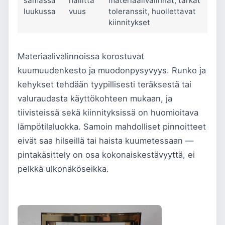
samassa
hallitta
materiaalivalinnat, tarkat
luukussa
vuus
toleranssit, huollettavat
kiinnitykset
Materiaalivalinnoissa korostuvat
kuumuudenkesto ja muodonpysyvyys. Runko ja
kehykset tehdään tyypillisesti teräksestä tai
valuraudasta käyttökohteen mukaan, ja
tiivisteissä sekä kiinnityksissä on huomioitava
lämpötilaluokka. Samoin mahdolliset pinnoitteet
eivät saa hilseillä tai haista kuumetessaan —
pintakäsittely on osa kokonaiskestävyyttä, ei
pelkkä ulkonäköseikka.