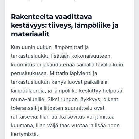
Rakenteelta vaadittava
kestävyys: tiiveys, lämpöliike ja
materiaalit
Kun uuninluukun lämpömittari ja
tarkastusluukku lisätään kokonaisuuteen,
kuormitus ei jakaudu enää samalla tavalla kuin
perusluukussa. Mittarin läpivienti ja
tarkastusluukun kehys luovat paikallisia
lämpötilaeroja, ja lämpöliike keskittyy helposti
reuna-alueille. Siksi rungon jäykkyys, oikeat
toleranssit ja liitosten suunnittelu ovat
ratkaisevia: liian tiukka sovitus voi jumittaa
kuumana, liian väljä taas vuotaa ja lisää noen
kertymistä.