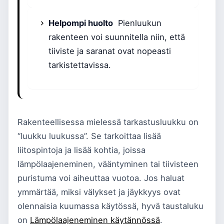
Helpompi huolto
Pienluukun
rakenteen voi suunnitella niin, että
tiiviste ja saranat ovat nopeasti
tarkistettavissa.
Rakenteellisessa mielessä tarkastusluukku on
“luukku luukussa”. Se tarkoittaa lisää
liitospintoja ja lisää kohtia, joissa
lämpölaajeneminen, vääntyminen tai tiivisteen
puristuma voi aiheuttaa vuotoa. Jos haluat
ymmärtää, miksi välykset ja jäykkyys ovat
olennaisia kuumassa käytössä, hyvä taustaluku
on
Lämpölaajeneminen käytännössä
.