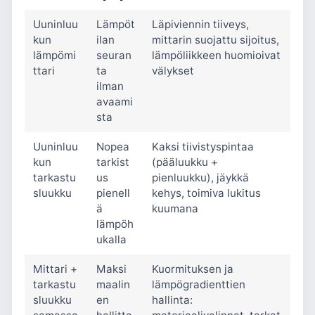
Uuninluu
Lämpöt
Läpiviennin tiiveys,
kun
ilan
mittarin suojattu sijoitus,
lämpömi
seuran
lämpöliikkeen huomioivat
ttari
ta
välykset
ilman
avaami
sta
Uuninluu
Nopea
Kaksi tiivistyspintaa
kun
tarkist
(pääluukku +
tarkastu
us
pienluukku), jäykkä
sluukku
pienell
kehys, toimiva lukitus
ä
kuumana
lämpöh
ukalla
Mittari +
Maksi
Kuormituksen ja
tarkastu
maalin
lämpögradienttien
sluukku
en
hallinta: