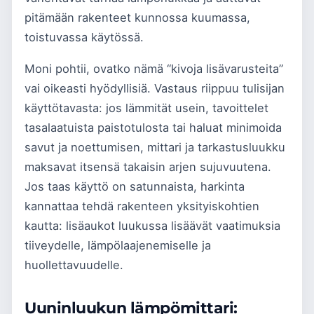
pitämään rakenteet kunnossa kuumassa,
toistuvassa käytössä.
Moni pohtii, ovatko nämä “kivoja lisävarusteita”
vai oikeasti hyödyllisiä. Vastaus riippuu tulisijan
käyttötavasta: jos lämmität usein, tavoittelet
tasalaatuista paistotulosta tai haluat minimoida
savut ja noettumisen, mittari ja tarkastusluukku
maksavat itsensä takaisin arjen sujuvuutena.
Jos taas käyttö on satunnaista, harkinta
kannattaa tehdä rakenteen yksityiskohtien
kautta: lisäaukot luukussa lisäävät vaatimuksia
tiiveydelle, lämpölaajenemiselle ja
huollettavuudelle.
Uuninluukun lämpömittari: