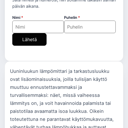
Jätä nimesi ja numerosi, niin soitamme takaisin saman
päivän aikana.
Nimi
*
Puhelin
*
Lähetä
Uuninluukun lämpömittari ja tarkastusluukku
ovat lisäominaisuuksia, joilla tulisijan käyttö
muuttuu ennustettavammaksi ja
turvallisemmaksi: näet, missä vaiheessa
lämmitys on, ja voit havainnoida palamista tai
paistotilaa avaamatta isoa luukkua. Oikein
toteutettuna ne parantavat käyttömukavuutta,
vähentävät turhaa lämpöhukkaa ja auttavat