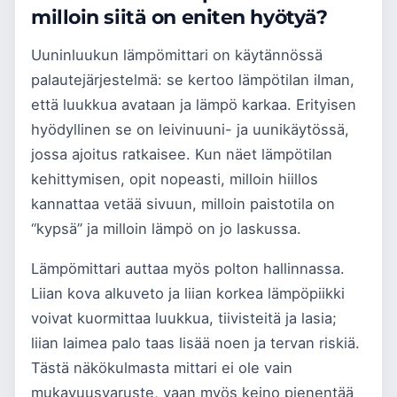
milloin siitä on eniten hyötyä?
Uuninluukun lämpömittari on käytännössä
palautejärjestelmä: se kertoo lämpötilan ilman,
että luukkua avataan ja lämpö karkaa. Erityisen
hyödyllinen se on leivinuuni- ja uunikäytössä,
jossa ajoitus ratkaisee. Kun näet lämpötilan
kehittymisen, opit nopeasti, milloin hiillos
kannattaa vetää sivuun, milloin paistotila on
“kypsä” ja milloin lämpö on jo laskussa.
Lämpömittari auttaa myös polton hallinnassa.
Liian kova alkuveto ja liian korkea lämpöpiikki
voivat kuormittaa luukkua, tiivisteitä ja lasia;
liian laimea palo taas lisää noen ja tervan riskiä.
Tästä näkökulmasta mittari ei ole vain
mukavuusvaruste, vaan myös keino pienentää