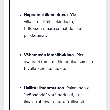
Nopeampi tilannekuva
Yksi
vilkaisu riittää: liekin laatu,
hiilloksen määrä ja mahdolliset
poikkeamat.
Vähemmän lämpöhukkaa
Pieni
avaus ei romauta lämpötilaa samalla
tavalla kuin iso luukku.
Hallittu ilmanmuutos
Palaminen ei
“ryöpsähdä” yhtä herkästi, kun
ilmavirrat eivät muutu äkillisesti.