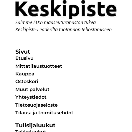
Saimme EU:n maaseuturahaston
tukea
Keskipiste-Leaderilta
tuotannon tehostamiseen.
Sivut
Etusivu
Mittatilaustuotteet
Kauppa
Ostoskori
Muut palvelut
Yhteystiedot
Tietosuojaseloste
Tilaus- ja toimitusehdot
Tulisijaluukut
Takkaluukut