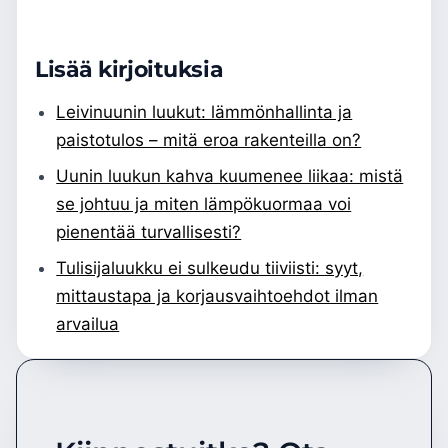
Lisää kirjoituksia
Leivinuunin luukut: lämmönhallinta ja
paistotulos – mitä eroa rakenteilla on?
Uunin luukun kahva kuumenee liikaa: mistä
se johtuu ja miten lämpökuormaa voi
pienentää turvallisesti?
Tulisijaluukku ei sulkeudu tiiviisti: syyt,
mittaustapa ja korjausvaihtoehdot ilman
arvailua