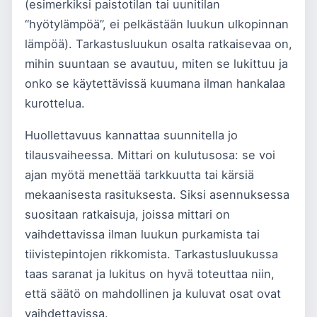
(esimerkiksi paistotilan tai uunitilan
“hyötylämpöä”, ei pelkästään luukun ulkopinnan
lämpöä). Tarkastusluukun osalta ratkaisevaa on,
mihin suuntaan se avautuu, miten se lukittuu ja
onko se käytettävissä kuumana ilman hankalaa
kurottelua.
Huollettavuus kannattaa suunnitella jo
tilausvaiheessa. Mittari on kulutusosa: se voi
ajan myötä menettää tarkkuutta tai kärsiä
mekaanisesta rasituksesta. Siksi asennuksessa
suositaan ratkaisuja, joissa mittari on
vaihdettavissa ilman luukun purkamista tai
tiivistepintojen rikkomista. Tarkastusluukussa
taas saranat ja lukitus on hyvä toteuttaa niin,
että säätö on mahdollinen ja kuluvat osat ovat
vaihdettavissa.