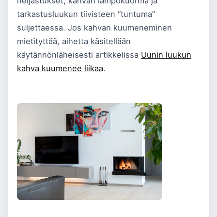
heijastukset, kahvan lämpökuorma ja
tarkastusluukun tiivisteen “tuntuma”
suljettaessa. Jos kahvan kuumeneminen
mietityttää, aihetta käsitellään
käytännönläheisesti artikkelissa
Uunin luukun
kahva kuumenee liikaa
.