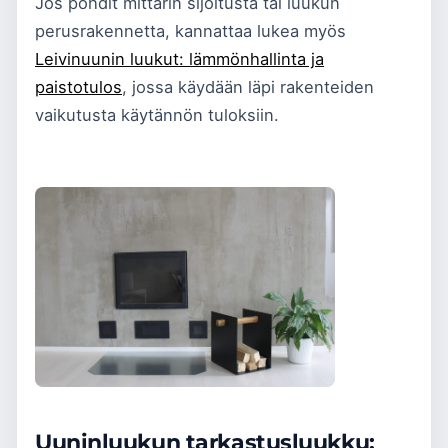
Jos pohdit mittarin sijoitusta tai luukun
perusrakennetta, kannattaa lukea myös
Leivinuunin luukut: lämmönhallinta ja
paistotulos
, jossa käydään läpi rakenteiden
vaikutusta käytännön tuloksiin.
Uuninluukun tarkastusluukku: