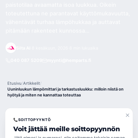
paistotilaa avaamatta isoa luukkua. Oikein
toteutettuna ne parantavat käyttömukavuutta,
vähentävät turhaa lämpöhukkaa ja auttavat
pitämään rakenteet kunnossa…
Silta AI
·
8 kesäkuun, 2026
·
8 min lukuaika
040 087 5209
myynti@hemparts.fi
Etusivu
/
Artikkelit
/
Uuninluukun lämpömittari ja tarkastusluukku: milloin niistä on
hyötyä ja miten ne kannattaa toteuttaa
📞
SOITTOPYYNTÖ
Voit jättää meille soittopyynnön