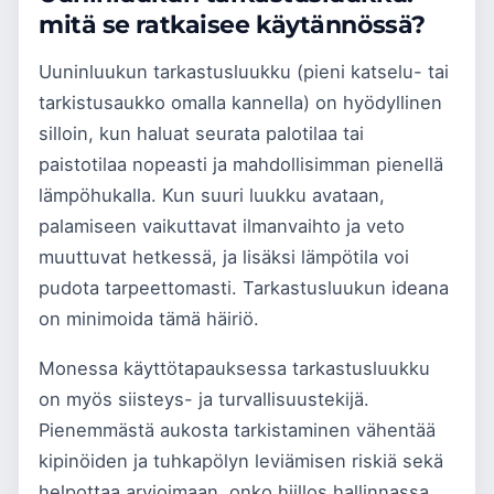
mitä se ratkaisee käytännössä?
Uuninluukun tarkastusluukku (pieni katselu- tai
tarkistusaukko omalla kannella) on hyödyllinen
silloin, kun haluat seurata palotilaa tai
paistotilaa nopeasti ja mahdollisimman pienellä
lämpöhukalla. Kun suuri luukku avataan,
palamiseen vaikuttavat ilmanvaihto ja veto
muuttuvat hetkessä, ja lisäksi lämpötila voi
pudota tarpeettomasti. Tarkastusluukun ideana
on minimoida tämä häiriö.
Monessa käyttötapauksessa tarkastusluukku
on myös siisteys- ja turvallisuustekijä.
Pienemmästä aukosta tarkistaminen vähentää
kipinöiden ja tuhkapölyn leviämisen riskiä sekä
helpottaa arvioimaan, onko hiillos hallinnassa.