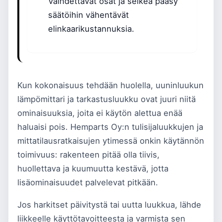
Vaihdettavat osat ja selkeä pääsy
säätöihin vähentävät
elinkaarikustannuksia.
Kun kokonaisuus tehdään huolella, uuninluukun
lämpömittari ja tarkastusluukku ovat juuri niitä
ominaisuuksia, joita ei käytön alettua enää
haluaisi pois. Hemparts Oy:n tulisijaluukkujen ja
mittatilausratkaisujen ytimessä onkin käytännön
toimivuus: rakenteen pitää olla tiivis,
huollettava ja kuumuutta kestävä, jotta
lisäominaisuudet palvelevat pitkään.
Jos harkitset päivitystä tai uutta luukkua, lähde
liikkeelle käyttötavoitteesta ja varmista sen