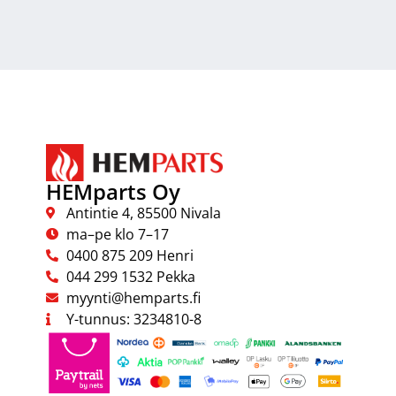
HEMparts Oy
Antintie 4, 85500 Nivala
ma–pe klo 7–17
0400 875 209 Henri
044 299 1532 Pekka
myynti@hemparts.fi
Y-tunnus: 3234810-8