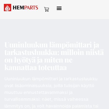
Uuninluukun lämpömittari ja
tarkastusluukku: milloin niistä
on hyötyä ja miten ne
kannattaa toteuttaa
Uuninluukun lämpömittari ja tarkastusluukku
ovat lisäominaisuuksia, joilla tulisijan käyttö
muuttuu ennustettavammaksi ja
turvallisemmaksi: näet, missä vaiheessa
lämmitys on, ja voit havainnoida palamista tai