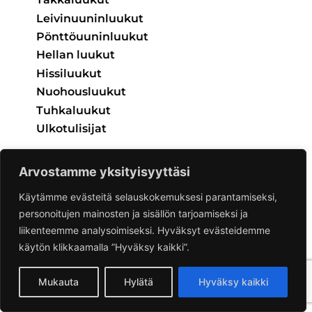
Leivinuuninluukut
Pönttöuuninluukut
Hellan luukut
Hissiluukut
Nuohousluukut
Tuhkaluukut
Ulkotulisijat
Tarvikkeet
Arvostamme yksityisyyttäsi
Tulisijatarvikkeet
Arinat
Käytämme evästeitä selauskokemuksesi parantamiseksi,
Eduspellit
personoitujen mainosten ja sisällön tarjoamiseksi ja
Holkit ja kahvat
liikenteemme analysoimiseksi. Hyväksyt evästeidemme
Ilmalaatikot
käytön klikkaamalla ”Hyväksy kaikki”.
Tulenkestävä lasi
Mukauta
Hylätä
Hyväksy kaikki
Peltikuoret tulisijoihin
ROBAX-lasit