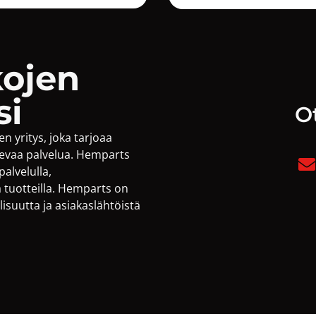
ojen
si
O
n yritys, joka tarjoaa
ntevaa palvelua. Hemparts
palvelulla,
llä tuotteilla. Hemparts on
llisuutta ja asiakaslähtöistä