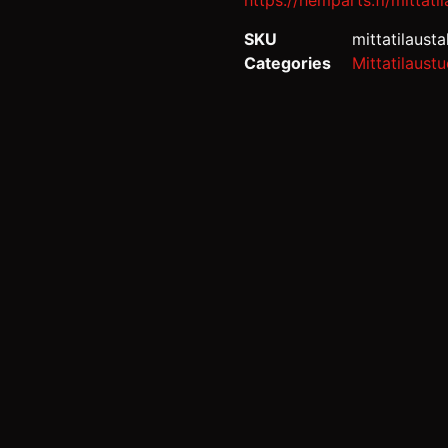
https://hemparts.fi/mittati
SKU
mittatilaust
Categories
Mittatilaustu