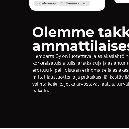
Suosituimmat
Pönttöuuninluukut
Olemme takk
ammattilaise
Hemparts Oy on luotettava ja asiakaslähtöine
korkealaatuisia tulisijaratkaisuja ja asiantu
erottuu kilpailijoistaan erinomaisella asiakas
mittatilaustuotteilla ja pitkäikäisillä, kestävi
valinta kaikille, jotka arvostavat laatua, turva
palvelua.