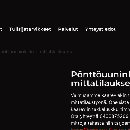
t
Tulisijatarvikkeet
Palvelut
Yhteystiedot
önttöuuninluukut mittatilauksena
Pönttöuunin
mittatilauks
Valmistamme kaareviakin t
mittatilaustyönä. Oheisista 
kaareviin takkaluukkuihim
Ota yhteyttä 0400875209 
mittoja takasta niin tar