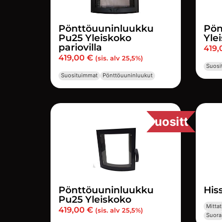
Pönttöuuninluukku
Pön
Pu25 Yleiskoko
Yle
pariovilla
419
419,00
€
(sis. alv 25,5%)
Suosi
Suosituimmat
Pönttöuuninluukut
Suosittu
Pönttöuuninluukku
His
Pu25 Yleiskoko
Mittat
419,00
€
(sis. alv 25,5%)
Suora