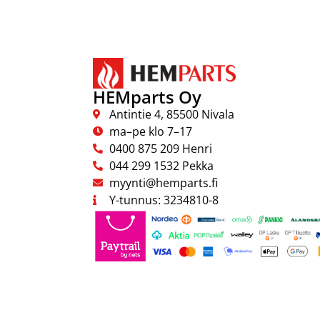
HEMparts Oy
Antintie 4, 85500 Nivala
ma–pe klo 7–17
0400 875 209 Henri
044 299 1532 Pekka
myynti@hemparts.fi
Y-tunnus: 3234810-8