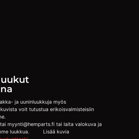
luukut
ena
akka- ja uuninluukkuja myös
kuvista voit tutustua erikoisvalmisteisiin
me.
tai
myynti@hemparts.fi
tai laita valokuva ja
joamme luukkua. Lisää kuvia