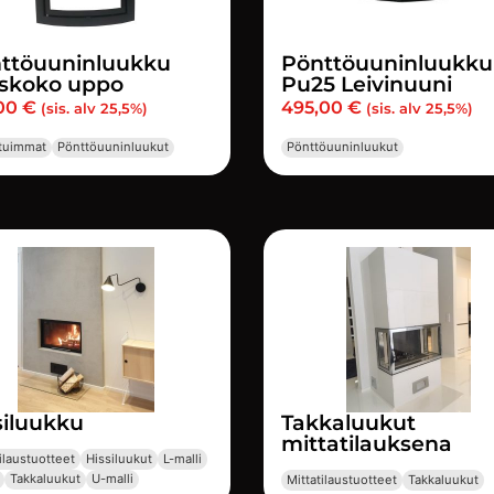
ttöuuninluukku
Pönttöuuninluukku
iskoko uppo
Pu25 Leivinuuni
,00
€
495,00
€
(sis. alv 25,5%)
(sis. alv 25,5%)
tuimmat
Pönttöuuninluukut
Pönttöuuninluukut
siluukku
Takkaluukut
mittatilauksena
ilaustuotteet
Hissiluukut
L-malli
Takkaluukut
U-malli
Mittatilaustuotteet
Takkaluukut