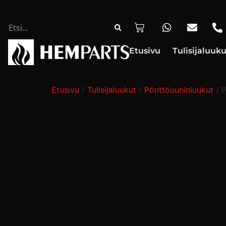
Etusivu
Tulisijaluuku
Etusivu
/
Tulisijaluukut
/
Pönttöuuninluukut
/ P