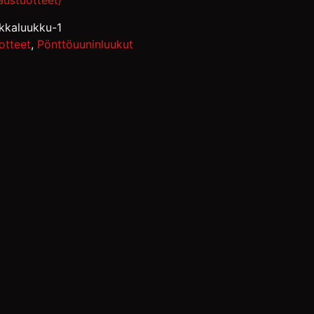
laustuotteet/
akkaluukku-1
otteet
,
Pönttöuuninluukut