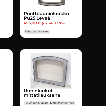
Pönttöuuninluukku
Pu25 Leveä
495,00
€
(sis. alv 25,5%)
Pönttöuuninluukut
Uuninluukut
mittatilauksena
Leivinuuninluukut
Mittatilaustuotteet