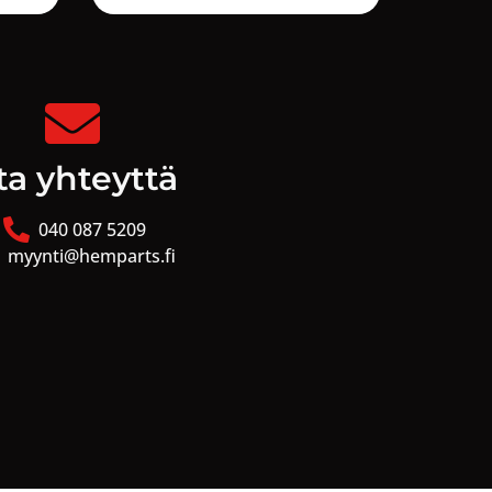
ta yhteyttä
040 087 5209
myynti@hemparts.fi