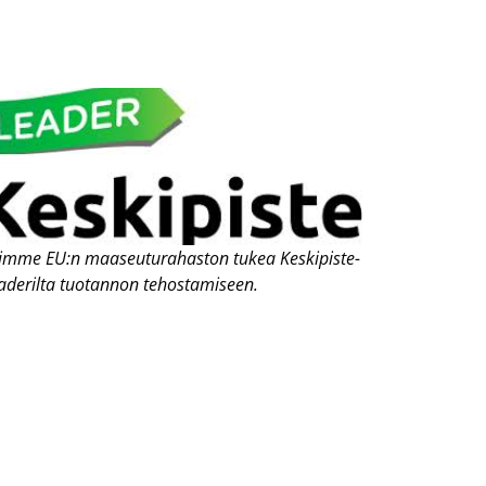
imme EU:n maaseuturahaston
tukea Keskipiste-
aderilta
tuotannon tehostamiseen.