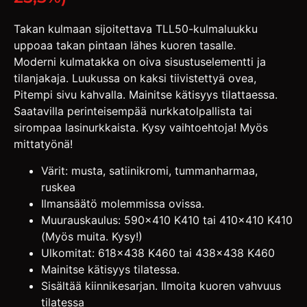
Takan kulmaan sijoitettava TLL50-kulmaluukku
uppoaa takan pintaan lähes kuoren tasalle.
Moderni kulmatakka on oiva sisustuselementti ja
tilanjakaja. Luukussa on kaksi tiivistettyä ovea,
Pitempi sivu kahvalla. Mainitse kätisyys tilattaessa.
Saatavilla perinteisempää nurkkatolpallista tai
sirompaa lasinurkkaista. Kysy vaihtoehtoja! Myös
mittatyönä!
Värit: musta, satiinikromi, tummanharmaa,
ruskea
Ilmansäätö molemmissa ovissa.
Muurauskaulus: 590×410 K410 tai 410×410 K410
(Myös muita. Kysy!)
Ulkomitat: 618×438 K460 tai 438×438 K460
Mainitse kätisyys tilatessa.
Sisältää kiinnikesarjan. Ilmoita kuoren vahvuus
tilatessa