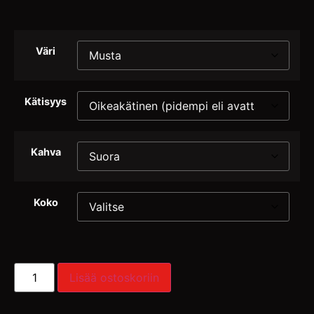
Väri
Kätisyys
Kahva
Koko
Lisää ostoskoriin