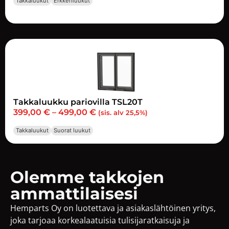
Takkaluukut
Erkkeriluukut
Takkaluukku pariovilla TSL20T
399,00
€
–
499,00
€
(sis. alv 25,5%)
Takkaluukut
Suorat luukut
Olemme takkojen
ammattilaisesi
Hemparts Oy on luotettava ja asiakaslähtöinen yritys,
joka tarjoaa korkealaatuisia tulisijaratkaisuja ja