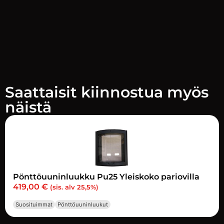
Saattaisit kiinnostua myös
näistä
Pönttöuuninluukku Pu25 Yleiskoko pariovilla
419,00
€
(sis. alv 25,5%)
Suosituimmat
Pönttöuuninluukut