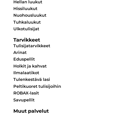
Hellan luukut
Hissiluukut
Nuohousluukut
Tuhkaluukut
Ulkotulisijat
Tarvikkeet
Tulisijatarvikkeet
Arinat
Eduspellit
Holkit ja kahvat
Ilmalaatikot
Tulenkestävä lasi
Peltikuoret tulisijoihin
ROBAX-lasit
Savupellit
Muut palvelut