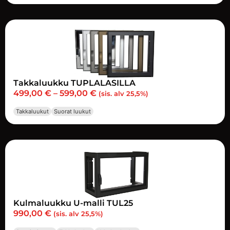
Takkaluukku TUPLALASILLA
499,00
€
–
599,00
€
(sis. alv 25,5%)
Takkaluukut
Suorat luukut
Kulmaluukku U-malli TUL25
990,00
€
(sis. alv 25,5%)