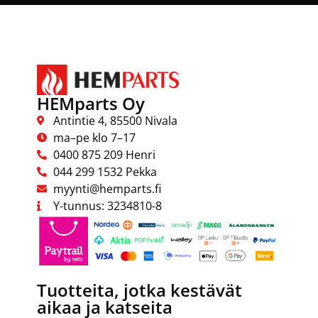
HEMparts Oy
Antintie 4, 85500 Nivala
ma–pe klo 7–17
0400 875 209 Henri
044 299 1532 Pekka
myynti@hemparts.fi
Y-tunnus: 3234810-8
Tuotteita, jotka kestävät
aikaa ja katseita