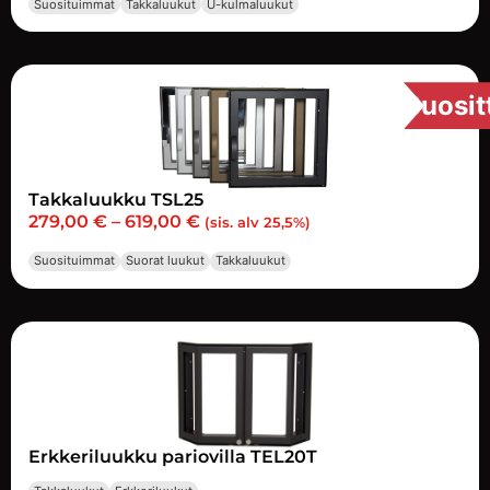
Suosituimmat
Takkaluukut
U-kulmaluukut
Suosit
Takkaluukku TSL25
279,00
€
–
619,00
€
(sis. alv 25,5%)
Suosituimmat
Suorat luukut
Takkaluukut
Erkkeriluukku pariovilla TEL20T