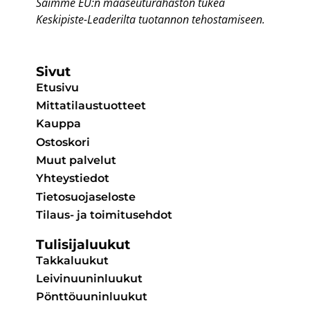
Saimme EU:n maaseuturahaston
tukea
Keskipiste-Leaderilta
tuotannon tehostamiseen.
Sivut
Etusivu
Mittatilaustuotteet
Kauppa
Ostoskori
Muut palvelut
Yhteystiedot
Tietosuojaseloste
Tilaus- ja toimitusehdot
Tulisijaluukut
Takkaluukut
Leivinuuninluukut
Pönttöuuninluukut