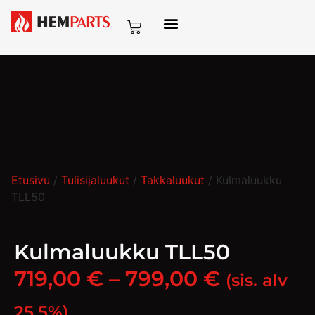
Etusivu
/
Tulisijaluukut
/
Takkaluukut
/ Kulmaluukku
TLL50
Kulmaluukku TLL50
719,00
€
–
799,00
€
(sis. alv
25,5%)