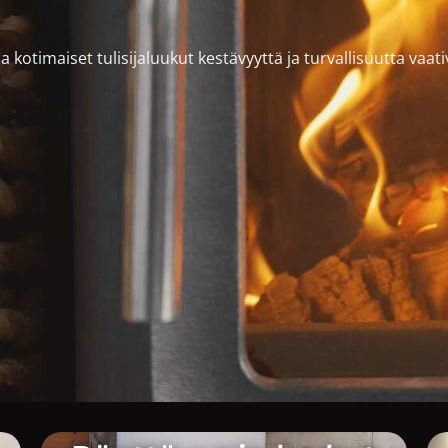
 kotimaiset tulisijaluukut kestävyyttä ja turvallisuutta vaativ