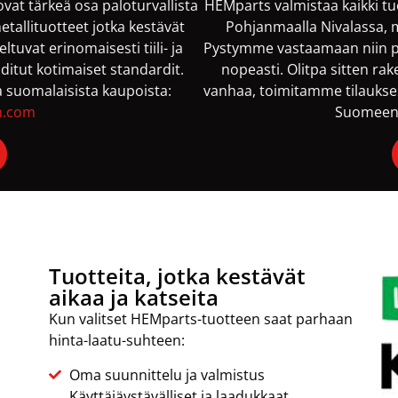
vat tärkeä osa paloturvallista
HEMparts valmistaa kaikki t
etallituotteet jotka kestävät
Pohjanmaalla Nivalassa, 
uvat erinomaisesti tiili- ja
Pystymme vastaamaan niin pien
aaditut kotimaiset standardit.
nopeasti. Olitpa sitten r
suomalaisista kaupoista:
vanhaa, toimitamme tilaukses
n.com
Suomeen l
Tuotteita, jotka kestävät
aikaa ja katseita
Kun valitset HEMparts-tuotteen saat parhaan
hinta-laatu-suhteen:
Oma suunnittelu ja valmistus
Käyttäjäystävälliset ja laadukkaat