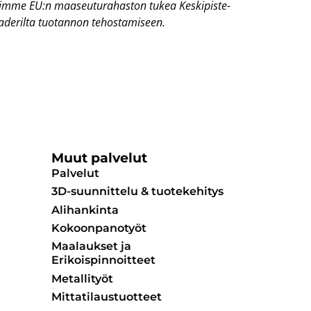
imme EU:n maaseuturahaston
tukea Keskipiste-
aderilta
tuotannon tehostamiseen.
Muut palvelut
Palvelut
3D-suunnittelu & tuotekehitys
Alihankinta
Kokoonpanotyöt
Maalaukset ja
Erikoispinnoitteet
Metallityöt
Mittatilaustuotteet