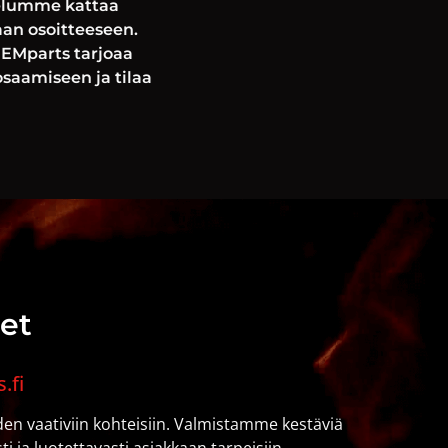
velumme kattaa
an osoitteeseen.
HEMparts tarjoaa
osaamiseen ja tilaa
eet
.fi
den vaativiin kohteisiin. Valmistamme kestäviä
 ja luotettavasti asiakkaan tarpeisiin.