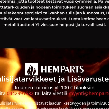
telmiä, jotta tuotteet kestävät vuosikymmeniä. Pal
ittatarkkuuden ja nopean toimituksen suoraan asiakka
uusi rakennusprojekti tai vanhan tulisijan kunnostus, 
äyttävät vaativat laatuvaatimukset. Luota kotimaiseen 
metallituotteet Ylivieskaan helposti ja turvallisesti.
lisijatarvikkeet ja Lisävarust
Ilmainen toimitus yli 100 € tilauksiin!
ita
0442991532
tai laita viestiä
myynti@hemparts
lisijatarvikkeet yhdistävät laadun, kestävyyden ja toimivuu
maisella osaamisella. Toimitamme laadukkaat tuotteet nopeasti