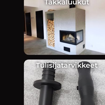
Takkaluukut
Tulisijatarvikkeet