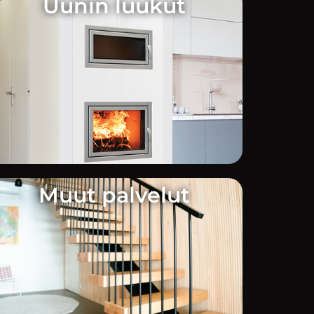
Uunin luukut
Muut palvelut