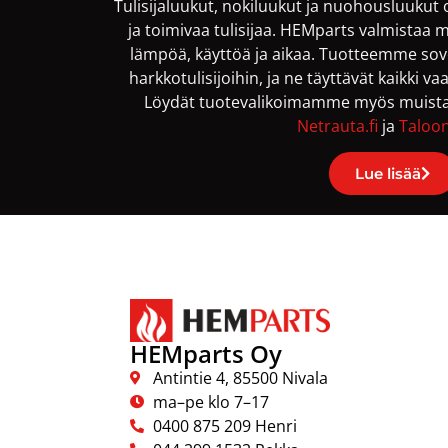
Tulisijaluukut, nokiluukut ja nuohousluukut o
ja toimivaa tulisijaa. HEMparts valmistaa m
lämpöä, käyttöä ja aikaa. Tuotteemme sovelt
harkkotulisijoihin, ja ne täyttävät kaikki v
Löydät tuotevalikoimamme myös muista 
Netrauta.fi
ja
Taloo
Lue lisää
HEMparts Oy
Antintie 4, 85500 Nivala
ma–pe klo 7–17
0400 875 209 Henri