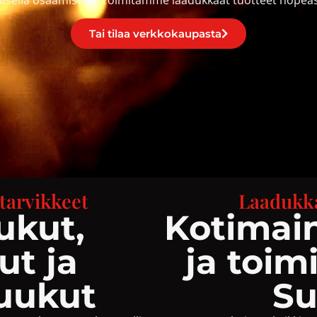
Tai tilaa verkkokaupasta
atarvikkeet
Laadukka
uukut,
Kotimai
ut ja
ja toim
uukut
S