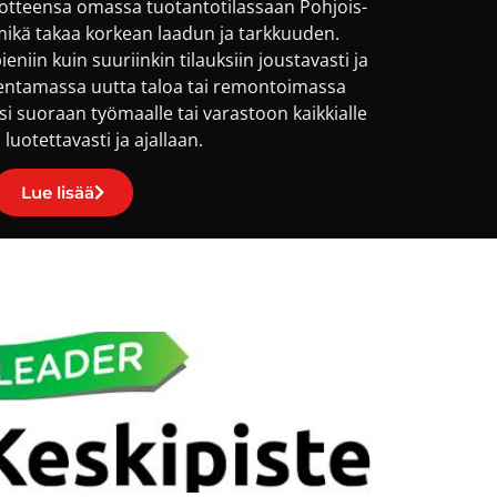
uotteensa omassa tuotantotilassaan Pohjois-
mikä takaa korkean laadun ja tarkkuuden.
iin kuin suuriinkin tilauksiin joustavasti ja
akentamassa uutta taloa tai remontoimassa
i suoraan työmaalle tai varastoon kaikkialle
uotettavasti ja ajallaan.
Lue lisää