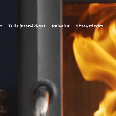
t
Tulisijatarvikkeet
Palvelut
Yhteystiedot