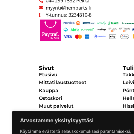
044 299 1532 Pekka
myynti@hemparts.fi
Y-tunnus: 3234810-8
Sivut
Tul
Etusivu
Tak
Mittatilaustuotteet
Leiv
Kauppa
Pönt
Ostoskori
Hell
Muut palvelut
Hiss
Yhteystiedot
Nuo
Arvostamme yksityisyyttäsi
Tietosuojaseloste
Tuh
Tilaus- ja toimitusehdot
Ulko
Käytämme evästeitä selauskokemuksesi parantamiseksi,