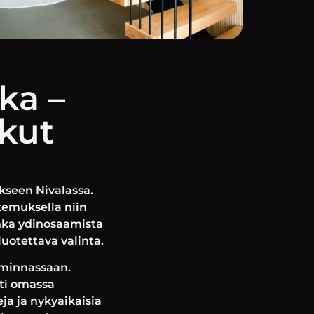
ka –
ukut
kseen Nivalassa.
kemuksella niin
onka ydinosaamista
luotettava valinta.
iminnassaan.
sti omassa
a ja nykyaikaisia