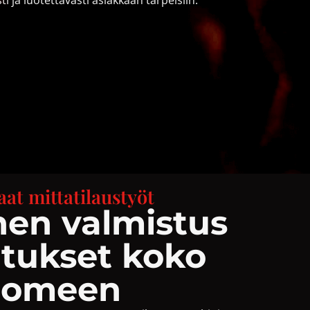
at mittatilaustyöt
nen valmistus
itukset koko
uomeen