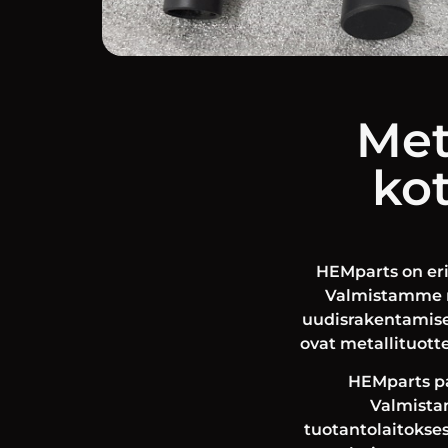
Met
kot
HEMparts on eri
Valmistamme me
uudisrakentamisee
ovat metallituotte
HEMparts pa
Valmistam
tuotantolaitokse