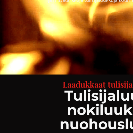
Laadukkaat tulisij
Tulisijal
nokiluuk
nuohousl