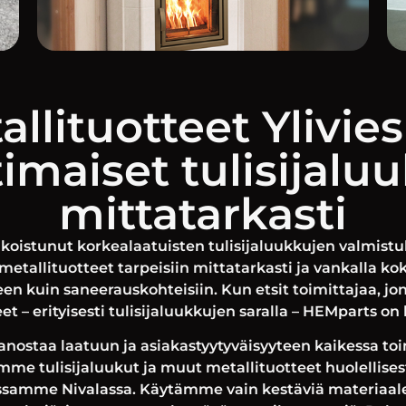
allituotteet Ylivies
imaiset tulisijalu
mittatarkasti
koistunut korkealaatuisten tulisijaluukkujen valmistu
tallituotteet tarpeisiin mittatarkasti ja vankalla ko
n kuin saneerauskohteisiin. Kun etsit toimittajaa, j
et – erityisesti tulisijaluukkujen saralla – HEMparts on 
nostaa laatuun ja asiakastyytyväisyyteen kaikessa to
me tulisijaluukut ja muut metallituotteet huolellise
ssamme Nivalassa. Käytämme vain kestäviä materiaalej