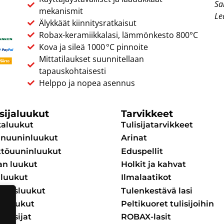
Sa
mekanismit
Le
Älykkäät kiinnitysratkaisut
Robax-keramiikkalasi, lämmönkesto 800°C
Kova ja sileä 1000 °C pinnoite
Mittatilaukset suunnitellaan
tapauskohtaisesti
Helppo ja nopea asennus
isijaluukut
Tarvikkeet
kaluukut
Tulisijatarvikkeet
inuuninluukut
Arinat
töuuninluukut
Eduspellit
an luukut
Holkit ja kahvat
iluukut
Ilmalaatikot
housluukut
Tulenkestävä lasi
kaluukut
Peltikuoret tulisijoihin
tulisijat
ROBAX-lasit