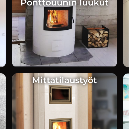
Pönttöuunin luukut
Mittatilaustyöt