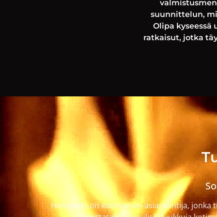
valmistusmene
suunnittelun, m
Olipa kyseessä 
ratkaisut, jotka t
Tu
So
Hemparts on kotimainen asiantuntija, jonka tu
ja mittatarkkoja tulisijaluukkuja koti